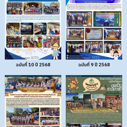
ฉบับที่ 10 ปี 2568
ฉบับที่ 9 ปี 2568