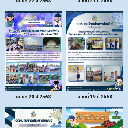
ฉบับที่
22
ปี 2568
ฉบับที่
21
ปี 2568
ฉบับที่
20
ปี 2568
ฉบับที่
19
ปี 2568