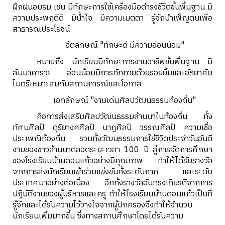
ฝึกฝนอบรม เช่น มีทักษะการใช้เครื่องมือดำรงชีวิตขั้นพื้นฐาน มี
ความประพฤติดี มีน้ำใจ มีความเมตตา รู้จักบำเพ็ญตนเพื่อ
สาธารณประโยชน์
อัตลักษณ์ "ทักษะดี มีความอ่อนน้อม"
หมายถึง นักเรียนมีทักษะการงานอาชีพขั้นพื้นฐาน มี
สัมมาคารวะ อ่อนน้อมมีการทักทายด้วยรอยยิ้มและอัธยาศัย
ไมตรีเหมาะสมกับสถานการณ์และโอกาส
เอกลักษณ์ "งามเด่นศิลปวัฒนธรรมท้องถิ่น"
คือการส่งเสริมศิลปวัฒนธรรมล้านนาในท้องถิ่น ทั้ง
ทัศนศิลป์ ดุริยางคศิลป์ นาฏศิลป์ วรรณศิลป์ ความเชื่อ
ประเพณีท้องถิ่น รวมทั้งวัฒนธรรมการใช้ชีวิตประจำวันอันดี
งามของชาวล้านนาตลอดระยะเวลา 100 ปี สู่การจัดการศึกษา
ของโรงเรียนบ้านดอนแก้วอย่างมีคุณภาพ ทำให้ได้รับรางวัล
จากการส่งนักเรียนเข้าร่วมแข่งขันทั้งระดับภาค และระดับ
ประเทศมาอย่างต่อเนื่อง อีกทั้งรางวัลอันทรงเกียรติจากการ
ปฏิบัติงานของผู้บริหารและครู ทำให้โรงเรียนบ้านดอนแก้วเป็นที่
รู้จักและได้รับความไว้วางใจจากผู้ปกครองจึงทำให้จำนวน
นักเรียนเพิ่มมากขึ้น ซึ่งทางสถานศึกษาโดยได้รับความ