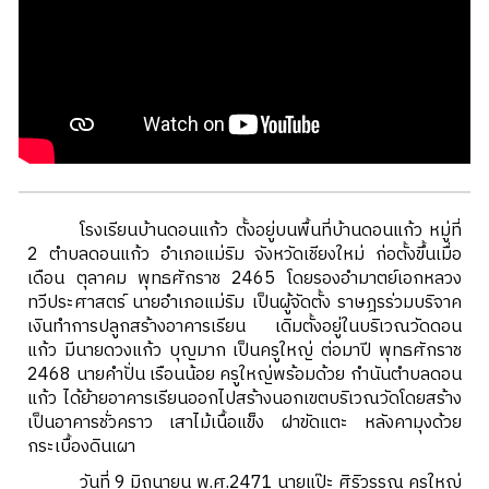
โรงเรียนบ้านดอนแก้ว ตั้งอยู่บนพื้นที่บ้านดอนแก้ว หมู่ที่
2 ตำบลดอนแก้ว อำเภอแม่ริม จังหวัดเชียงใหม่ ก่อตั้งขึ้นเมื่อ
เดือน ตุลาคม พุทธศักราช 2465 โดยรองอำมาตย์เอกหลวง
ทวีประศาสตร์ นายอำเภอแม่ริม เป็นผู้จัดตั้ง ราษฎรร่วมบริจาค
เงินทำการปลูกสร้างอาคารเรียน เดิมตั้งอยู่ในบริเวณวัดดอน
แก้ว มีนายดวงแก้ว บุญมาก เป็นครูใหญ่ ต่อมาปี พุทธศักราช
2468 นายคำปั่น เรือนน้อย ครูใหญ่พร้อมด้วย กำนันตำบลดอน
แก้ว ได้ย้ายอาคารเรียนออกไปสร้างนอกเขตบริเวณวัดโดยสร้าง
เป็นอาคารชั่วคราว เสาไม้เนื้อแข็ง ฝาขัดแตะ หลังคามุงด้วย
กระเบื้องดินเผา
วันที่ 9 มิถุนายน พ.ศ.2471 นายแป๊ะ ศิริวรรณ ครูใหญ่