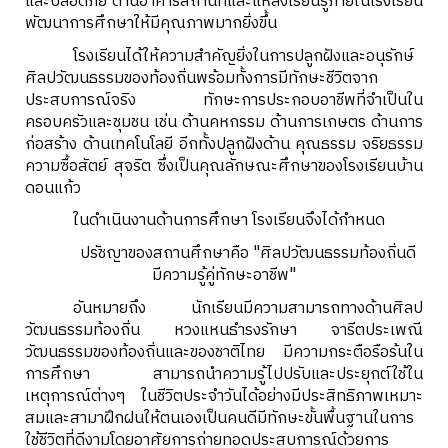
และปลอดภัย
ด้านอาคารสถานที่และแหล่งเรียนรู้ภายในโรงเรียน
พัฒนาการศึกษาให้มีคุณภาพมากยิ่งขึ้น
โรงเรียนได้ให้ความสำคัญยิ่งในการปลูกฝังและอนุรักษ์
ศิลปวัฒนธรรมของท้องถิ่นพร้อมทั้งการมีทักษะชีวิตจาก
ประสบการณ์จริง ทักษะการประกอบอาชีพที่จำเป็นใน
ครอบครัวและชุมชน เช่น ด้านคหกรรม ด้านการเกษตร ด้านการ
ก่อสร้าง ด้านเทคโนโลยี อีกทั้งปลูกฝังด้าน คุณธรรม จริยธรรม
ความซื้อสัตย์ สุจริต ซึ่งเป็นคุณลักษณะศึกษาของโรงเรียนบ้าน
ดอนแก้ว
ในดำเนินงานด้านการศึกษา โรงเรียนจึงได้กำหนด
ปรัชญาของสถานศึกษา
คือ
"ศิลปวัฒนธรรมท้องถิ่นดี
มีความรู้คู่ทักษะอาชีพ"
อันหมายถึง นักเรียนมีความสามารถทางด้านศิลป
วัฒนธรรมท้องถิ่น หวงแหนธำรงรักษา จารีตประเพณี
วัฒนธรรมของท้องถิ่นและของชาติไทย มีความกระตือรือร้นใน
การศึกษา สามารถนำความรู้ไปปรับและประยุกต์ใช้ใน
เหตุการณ์ต่างๆ ในชีวิตประจำวันได้อย่างมีประสิทธิภาพเหมาะ
สมและสามาฝึกฝนให้ตนเองเป็นคนดีมีทักษะขั้นพื้นฐานในการ
ใช้ชีวิตที่ดีงามโดยอาศัยการถ่ายทอดประสบการณ์ด้วยการ