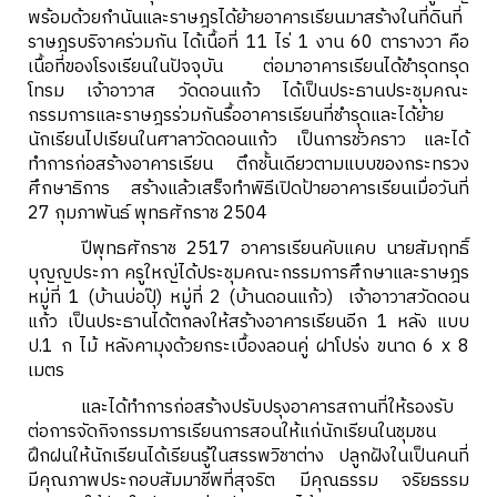
พร้อมด้วยกำนันและราษฎรได้ย้ายอาคารเรียนมาสร้างในที่ดินที่
ราษฎรบริจาคร่วมกัน ได้เนื้อที่ 11 ไร่ 1 งาน 60 ตารางวา คือ
เนื้อที่ของโรงเรียนในปัจจุบัน ต่อมาอาคารเรียนได้ชำรุดทรุด
โทรม เจ้าอาวาส วัดดอนแก้ว ได้เป็นประธานประชุมคณะ
กรรมการและราษฎรร่วมกันรื้ออาคารเรียนที่ชำรุดและได้ย้าย
นักเรียนไปเรียนในศาลาวัดดอนแก้ว เป็นการชั่วคราว และได้
ทำการก่อสร้างอาคารเรียน ตึกชั้นเดียวตามแบบของกระทรวง
ศึกษาธิการ สร้างแล้วเสร็จทำพิธีเปิดป้ายอาคารเรียนเมื่อวันที่
27 กุมภาพันธ์ พุทธศักราช 2504
ปีพุทธศักราช 2517 อาคารเรียนคับแคบ นายสัมฤทธิ์
บุญญประภา ครูใหญ่ได้ประชุมคณะกรรมการศึกษาและราษฎร
หมู่ที่ 1 (บ้านบ่อปุ๊) หมู่ที่ 2 (บ้านดอนแก้ว) เจ้าอาวาสวัดดอน
แก้ว เป็นประธานได้ตกลงให้สร้างอาคารเรียนอีก 1 หลัง แบบ
ป.1 ก ไม้ หลังคามุงด้วยกระเบื้องลอนคู่ ฝาโปร่ง ขนาด 6 x 8
เมตร
และได้ทำการก่อสร้างปรับปรุงอาคารสถานที่ให้รองรับ
ต่อการจัดกิจกรรมการเรียนการสอนให้แก่นักเรียนในชุมชน
ฝึกฝนให้นักเรียนได้เรียนรู้ในสรรพวิชาต่าง ปลูกฝังในเป็นคนที่
มีคุณภาพประกอบสัมมาชีพที่สุจริต มีคุณธรรม จริยธรรม